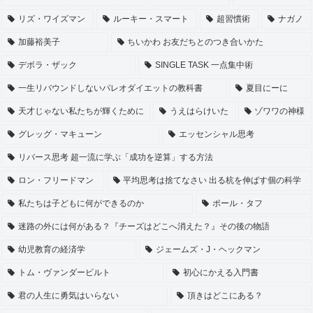
リズ・ワイズマン
ルーキー・スマート
超習慣術
ナガノ
加藤裕美子
ちいかわ お友だちとのつき合いかた
デボラ・ザック
SINGLE TASK 一点集中術
一生リバウンドしないパレオダイエットの教科書
夏目にーに
天才じゃない私たちが輝くために
うえはらけいた
ゾワワの神様
グレッグ・マキューン
エッセンシャル思考
リバース思考 超一流に学ぶ「成功を逆算」する方法
ロン・フリードマン
平均思考は捨てなさい 出る杭を伸ばす個の科学
私たちは子どもに何ができるのか
ポール・タフ
迷路の外には何がある？『チーズはどこへ消えた？』その後の物語
幼児教育の経済学
ジェームズ・J・ヘックマン
トム・ヴァンダービルト
初心にかえる入門書
君の人生に勇気はいらない
頂きはどこにある？