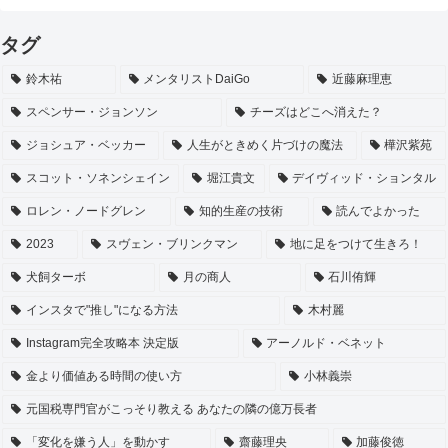
タグ
鈴木祐
メンタリストDaiGo
近藤麻理恵
スペンサー・ジョンソン
チーズはどこへ消えた？
ジョシュア・ベッカー
人生がときめく片づけの魔法
樺沢紫苑
スコット・ソネンシェイン
堀江貴文
デイヴィッド・ションタル
ロレン・ノードグレン
知的生産の技術
読んでよかった
2023
スヴェン・ブリンクマン
地に足をつけて生きろ！
犬飼ターボ
月の商人
石川侑輝
インスタで"推し"になる方法
木村麗
Instagram完全攻略本 決定版
アーノルド・ベネット
金より価値ある時間の使い方
小林義崇
元国税専門官がこっそり教える あなたの隣の億万長者
「変化を嫌う人」を動かす
齋藤理央
加藤俊徳