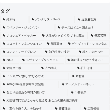
タグ
鈴木祐
メンタリストDaiGo
近藤麻理恵
スペンサー・ジョンソン
チーズはどこへ消えた？
ジョシュア・ベッカー
人生がときめく片づけの魔法
樺沢紫苑
スコット・ソネンシェイン
堀江貴文
デイヴィッド・ションタル
ロレン・ノードグレン
知的生産の技術
読んでよかった
2023
スヴェン・ブリンクマン
地に足をつけて生きろ！
犬飼ターボ
月の商人
石川侑輝
インスタで"推し"になる方法
木村麗
Instagram完全攻略本 決定版
アーノルド・ベネット
金より価値ある時間の使い方
小林義崇
元国税専門官がこっそり教える あなたの隣の億万長者
「変化を嫌う人」を動かす
齋藤理央
加藤俊徳