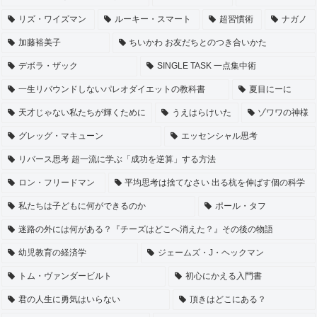
リズ・ワイズマン
ルーキー・スマート
超習慣術
ナガノ
加藤裕美子
ちいかわ お友だちとのつき合いかた
デボラ・ザック
SINGLE TASK 一点集中術
一生リバウンドしないパレオダイエットの教科書
夏目にーに
天才じゃない私たちが輝くために
うえはらけいた
ゾワワの神様
グレッグ・マキューン
エッセンシャル思考
リバース思考 超一流に学ぶ「成功を逆算」する方法
ロン・フリードマン
平均思考は捨てなさい 出る杭を伸ばす個の科学
私たちは子どもに何ができるのか
ポール・タフ
迷路の外には何がある？『チーズはどこへ消えた？』その後の物語
幼児教育の経済学
ジェームズ・J・ヘックマン
トム・ヴァンダービルト
初心にかえる入門書
君の人生に勇気はいらない
頂きはどこにある？