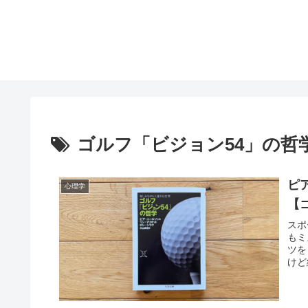
ゴルフ「ビジョン54」の哲
ピ
心理学
【
スポ
もミ
ツを
けど