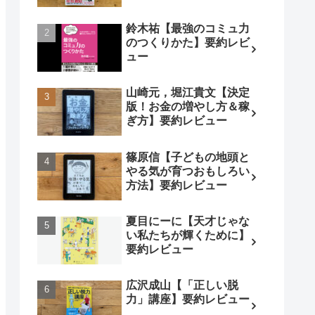
鈴木祐【最強のコミュ力
のつくりかた】要約レビ
ュー
山崎元，堀江貴文【決定
版！お金の増やし方＆稼
ぎ方】要約レビュー
篠原信【子どもの地頭と
やる気が育つおもしろい
方法】要約レビュー
夏目にーに【天才じゃな
い私たちが輝くために】
要約レビュー
広沢成山【「正しい脱
力」講座】要約レビュー