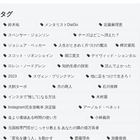
タグ
鈴木祐
メンタリストDaiGo
近藤麻理恵
スペンサー・ジョンソン
チーズはどこへ消えた？
ジョシュア・ベッカー
人生がときめく片づけの魔法
樺沢紫苑
スコット・ソネンシェイン
堀江貴文
デイヴィッド・ションタル
ロレン・ノードグレン
知的生産の技術
読んでよかった
2023
スヴェン・ブリンクマン
地に足をつけて生きろ！
犬飼ターボ
月の商人
石川侑輝
インスタで"推し"になる方法
木村麗
Instagram完全攻略本 決定版
アーノルド・ベネット
金より価値ある時間の使い方
小林義崇
元国税専門官がこっそり教える あなたの隣の億万長者
「変化を嫌う人」を動かす
齋藤理央
加藤俊徳