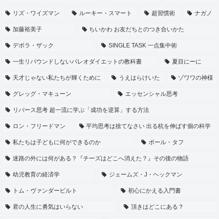
リズ・ワイズマン
ルーキー・スマート
超習慣術
ナガノ
加藤裕美子
ちいかわ お友だちとのつき合いかた
デボラ・ザック
SINGLE TASK 一点集中術
一生リバウンドしないパレオダイエットの教科書
夏目にーに
天才じゃない私たちが輝くために
うえはらけいた
ゾワワの神様
グレッグ・マキューン
エッセンシャル思考
リバース思考 超一流に学ぶ「成功を逆算」する方法
ロン・フリードマン
平均思考は捨てなさい 出る杭を伸ばす個の科学
私たちは子どもに何ができるのか
ポール・タフ
迷路の外には何がある？『チーズはどこへ消えた？』その後の物語
幼児教育の経済学
ジェームズ・J・ヘックマン
トム・ヴァンダービルト
初心にかえる入門書
君の人生に勇気はいらない
頂きはどこにある？