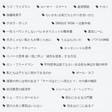
リズ・ワイズマン
ルーキー・スマート
超習慣術
ナガノ
加藤裕美子
ちいかわ お友だちとのつき合いかた
デボラ・ザック
SINGLE TASK 一点集中術
一生リバウンドしないパレオダイエットの教科書
夏目にーに
天才じゃない私たちが輝くために
うえはらけいた
ゾワワの神様
グレッグ・マキューン
エッセンシャル思考
リバース思考 超一流に学ぶ「成功を逆算」する方法
ロン・フリードマン
平均思考は捨てなさい 出る杭を伸ばす個の科学
私たちは子どもに何ができるのか
ポール・タフ
迷路の外には何がある？『チーズはどこへ消えた？』その後の物語
幼児教育の経済学
ジェームズ・J・ヘックマン
トム・ヴァンダービルト
初心にかえる入門書
君の人生に勇気はいらない
頂きはどこにある？