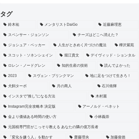
タグ
鈴木祐
メンタリストDaiGo
近藤麻理恵
スペンサー・ジョンソン
チーズはどこへ消えた？
ジョシュア・ベッカー
人生がときめく片づけの魔法
樺沢紫苑
スコット・ソネンシェイン
堀江貴文
デイヴィッド・ションタル
ロレン・ノードグレン
知的生産の技術
読んでよかった
2023
スヴェン・ブリンクマン
地に足をつけて生きろ！
犬飼ターボ
月の商人
石川侑輝
インスタで"推し"になる方法
木村麗
Instagram完全攻略本 決定版
アーノルド・ベネット
金より価値ある時間の使い方
小林義崇
元国税専門官がこっそり教える あなたの隣の億万長者
「変化を嫌う人」を動かす
齋藤理央
加藤俊徳