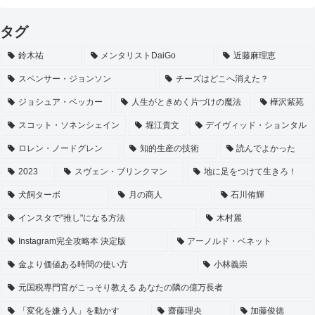
タグ
鈴木祐
メンタリストDaiGo
近藤麻理恵
スペンサー・ジョンソン
チーズはどこへ消えた？
ジョシュア・ベッカー
人生がときめく片づけの魔法
樺沢紫苑
スコット・ソネンシェイン
堀江貴文
デイヴィッド・ションタル
ロレン・ノードグレン
知的生産の技術
読んでよかった
2023
スヴェン・ブリンクマン
地に足をつけて生きろ！
犬飼ターボ
月の商人
石川侑輝
インスタで"推し"になる方法
木村麗
Instagram完全攻略本 決定版
アーノルド・ベネット
金より価値ある時間の使い方
小林義崇
元国税専門官がこっそり教える あなたの隣の億万長者
「変化を嫌う人」を動かす
齋藤理央
加藤俊徳