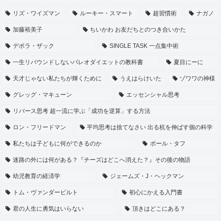
リズ・ワイズマン
ルーキー・スマート
超習慣術
ナガノ
加藤裕美子
ちいかわ お友だちとのつき合いかた
デボラ・ザック
SINGLE TASK 一点集中術
一生リバウンドしないパレオダイエットの教科書
夏目にーに
天才じゃない私たちが輝くために
うえはらけいた
ゾワワの神様
グレッグ・マキューン
エッセンシャル思考
リバース思考 超一流に学ぶ「成功を逆算」する方法
ロン・フリードマン
平均思考は捨てなさい 出る杭を伸ばす個の科学
私たちは子どもに何ができるのか
ポール・タフ
迷路の外には何がある？『チーズはどこへ消えた？』その後の物語
幼児教育の経済学
ジェームズ・J・ヘックマン
トム・ヴァンダービルト
初心にかえる入門書
君の人生に勇気はいらない
頂きはどこにある？