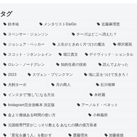
タグ
鈴木祐
メンタリストDaiGo
近藤麻理恵
スペンサー・ジョンソン
チーズはどこへ消えた？
ジョシュア・ベッカー
人生がときめく片づけの魔法
樺沢紫苑
スコット・ソネンシェイン
堀江貴文
デイヴィッド・ションタル
ロレン・ノードグレン
知的生産の技術
読んでよかった
2023
スヴェン・ブリンクマン
地に足をつけて生きろ！
犬飼ターボ
月の商人
石川侑輝
インスタで"推し"になる方法
木村麗
Instagram完全攻略本 決定版
アーノルド・ベネット
金より価値ある時間の使い方
小林義崇
元国税専門官がこっそり教える あなたの隣の億万長者
「変化を嫌う人」を動かす
齋藤理央
加藤俊徳