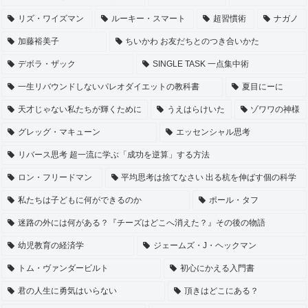
リズ・ワイズマン
ルーキー・スマート
超習慣術
ナガノ
加藤裕美子
ちいかわ お友だちとのつき合いかた
デボラ・ザック
SINGLE TASK 一点集中術
一生リバウンドしないパレオダイエットの教科書
夏目にーに
天才じゃない私たちが輝くために
うえはらけいた
ゾワワの神様
グレッグ・マキューン
エッセンシャル思考
リバース思考 超一流に学ぶ「成功を逆算」する方法
ロン・フリードマン
平均思考は捨てなさい 出る杭を伸ばす個の科学
私たちは子どもに何ができるのか
ポール・タフ
迷路の外には何がある？『チーズはどこへ消えた？』その後の物語
幼児教育の経済学
ジェームズ・J・ヘックマン
トム・ヴァンダービルト
初心にかえる入門書
君の人生に勇気はいらない
頂きはどこにある？