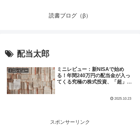
読書ブログ（β）
配当太郎
ミニレビュー：新NISAで始め
ミニレビュー
る！年間240万円の配当金が入っ
てくる究極の株式投資、「超」メ
モ革命、減らす技術
2025.10.23
スポンサーリンク