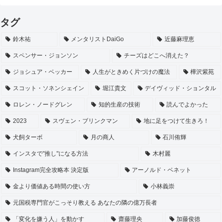
タグ
鈴木祐
メンタリストDaiGo
近藤麻理恵
スペンサー・ジョンソン
チーズはどこへ消えた？
ジョシュア・ベッカー
人生がときめく片づけの魔法
樺沢紫苑
スコット・ソネンシェイン
堀江貴文
デイヴィッド・ションタル
ロレン・ノードグレン
知的生産の技術
読んでよかった
2023
スヴェン・ブリンクマン
地に足をつけて生きろ！
犬飼ターボ
月の商人
石川侑輝
インスタで"推し"になる方法
木村麗
Instagram完全攻略本 決定版
アーノルド・ベネット
金より価値ある時間の使い方
小林義崇
元国税専門官がこっそり教える あなたの隣の億万長者
「変化を嫌う人」を動かす
齋藤理央
加藤俊徳