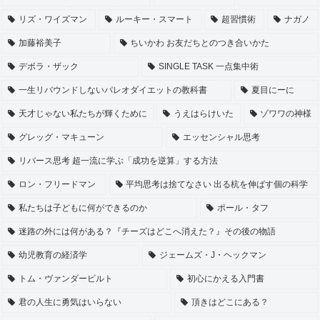
リズ・ワイズマン
ルーキー・スマート
超習慣術
ナガノ
加藤裕美子
ちいかわ お友だちとのつき合いかた
デボラ・ザック
SINGLE TASK 一点集中術
一生リバウンドしないパレオダイエットの教科書
夏目にーに
天才じゃない私たちが輝くために
うえはらけいた
ゾワワの神様
グレッグ・マキューン
エッセンシャル思考
リバース思考 超一流に学ぶ「成功を逆算」する方法
ロン・フリードマン
平均思考は捨てなさい 出る杭を伸ばす個の科学
私たちは子どもに何ができるのか
ポール・タフ
迷路の外には何がある？『チーズはどこへ消えた？』その後の物語
幼児教育の経済学
ジェームズ・J・ヘックマン
トム・ヴァンダービルト
初心にかえる入門書
君の人生に勇気はいらない
頂きはどこにある？