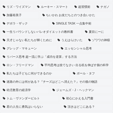
リズ・ワイズマン
ルーキー・スマート
超習慣術
ナガノ
加藤裕美子
ちいかわ お友だちとのつき合いかた
デボラ・ザック
SINGLE TASK 一点集中術
一生リバウンドしないパレオダイエットの教科書
夏目にーに
天才じゃない私たちが輝くために
うえはらけいた
ゾワワの神様
グレッグ・マキューン
エッセンシャル思考
リバース思考 超一流に学ぶ「成功を逆算」する方法
ロン・フリードマン
平均思考は捨てなさい 出る杭を伸ばす個の科学
私たちは子どもに何ができるのか
ポール・タフ
迷路の外には何がある？『チーズはどこへ消えた？』その後の物語
幼児教育の経済学
ジェームズ・J・ヘックマン
トム・ヴァンダービルト
初心にかえる入門書
君の人生に勇気はいらない
頂きはどこにある？