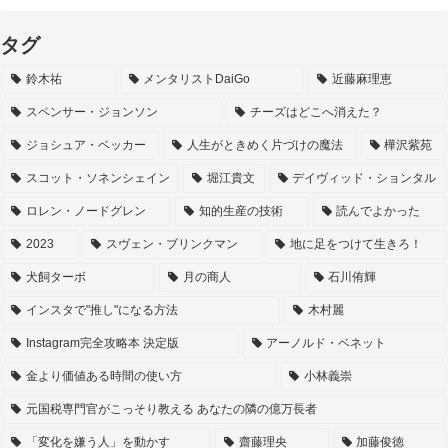
タグ
鈴木祐
メンタリストDaiGo
近藤麻理恵
スペンサー・ジョンソン
チーズはどこへ消えた？
ジョシュア・ベッカー
人生がときめく片づけの魔法
樺沢紫苑
スコット・ソネンシェイン
堀江貴文
デイヴィッド・ションタル
ロレン・ノードグレン
知的生産の技術
読んでよかった
2023
スヴェン・ブリンクマン
地に足をつけて生きろ！
犬飼ターボ
月の商人
石川侑輝
インスタで"推し"になる方法
木村麗
Instagram完全攻略本 決定版
アーノルド・ベネット
金より価値ある時間の使い方
小林義崇
元国税専門官がこっそり教える あなたの隣の億万長者
「変化を嫌う人」を動かす
齋藤理央
加藤俊徳