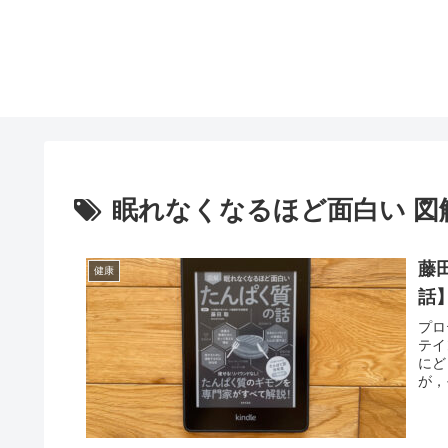
眠れなくなるほど面白い 図
藤
健康
話
プロ
テイ
にど
が，