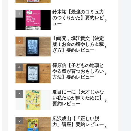
鈴木祐【最強のコミュ力
のつくりかた】要約レビ
ュー
山崎元，堀江貴文【決定
版！お金の増やし方＆稼
ぎ方】要約レビュー
篠原信【子どもの地頭と
やる気が育つおもしろい
方法】要約レビュー
夏目にーに【天才じゃな
い私たちが輝くために】
要約レビュー
広沢成山【「正しい脱
力」講座】要約レビュー