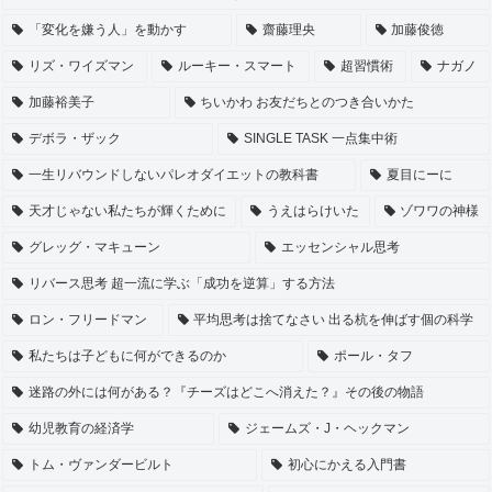
「変化を嫌う人」を動かす
齋藤理央
加藤俊徳
リズ・ワイズマン
ルーキー・スマート
超習慣術
ナガノ
加藤裕美子
ちいかわ お友だちとのつき合いかた
デボラ・ザック
SINGLE TASK 一点集中術
一生リバウンドしないパレオダイエットの教科書
夏目にーに
天才じゃない私たちが輝くために
うえはらけいた
ゾワワの神様
グレッグ・マキューン
エッセンシャル思考
リバース思考 超一流に学ぶ「成功を逆算」する方法
ロン・フリードマン
平均思考は捨てなさい 出る杭を伸ばす個の科学
私たちは子どもに何ができるのか
ポール・タフ
迷路の外には何がある？『チーズはどこへ消えた？』その後の物語
幼児教育の経済学
ジェームズ・J・ヘックマン
トム・ヴァンダービルト
初心にかえる入門書