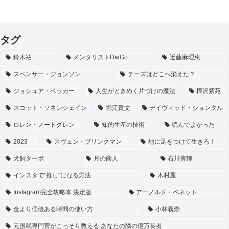
タグ
鈴木祐
メンタリストDaiGo
近藤麻理恵
スペンサー・ジョンソン
チーズはどこへ消えた？
ジョシュア・ベッカー
人生がときめく片づけの魔法
樺沢紫苑
スコット・ソネンシェイン
堀江貴文
デイヴィッド・ションタル
ロレン・ノードグレン
知的生産の技術
読んでよかった
2023
スヴェン・ブリンクマン
地に足をつけて生きろ！
犬飼ターボ
月の商人
石川侑輝
インスタで"推し"になる方法
木村麗
Instagram完全攻略本 決定版
アーノルド・ベネット
金より価値ある時間の使い方
小林義崇
元国税専門官がこっそり教える あなたの隣の億万長者