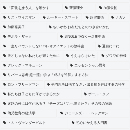
「変化を嫌う人」を動かす
齋藤理央
加藤俊徳
リズ・ワイズマン
ルーキー・スマート
超習慣術
ナガノ
加藤裕美子
ちいかわ お友だちとのつき合いかた
デボラ・ザック
SINGLE TASK 一点集中術
一生リバウンドしないパレオダイエットの教科書
夏目にーに
天才じゃない私たちが輝くために
うえはらけいた
ゾワワの神様
グレッグ・マキューン
エッセンシャル思考
リバース思考 超一流に学ぶ「成功を逆算」する方法
ロン・フリードマン
平均思考は捨てなさい 出る杭を伸ばす個の科学
私たちは子どもに何ができるのか
ポール・タフ
迷路の外には何がある？『チーズはどこへ消えた？』その後の物語
幼児教育の経済学
ジェームズ・J・ヘックマン
トム・ヴァンダービルト
初心にかえる入門書