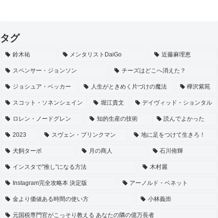
タグ
鈴木祐
メンタリストDaiGo
近藤麻理恵
スペンサー・ジョンソン
チーズはどこへ消えた？
ジョシュア・ベッカー
人生がときめく片づけの魔法
樺沢紫苑
スコット・ソネンシェイン
堀江貴文
デイヴィッド・ションタル
ロレン・ノードグレン
知的生産の技術
読んでよかった
2023
スヴェン・ブリンクマン
地に足をつけて生きろ！
犬飼ターボ
月の商人
石川侑輝
インスタで"推し"になる方法
木村麗
Instagram完全攻略本 決定版
アーノルド・ベネット
金より価値ある時間の使い方
小林義崇
元国税専門官がこっそり教える あなたの隣の億万長者