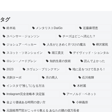
タグ
鈴木祐
メンタリストDaiGo
近藤麻理恵
スペンサー・ジョンソン
チーズはどこへ消えた？
ジョシュア・ベッカー
人生がときめく片づけの魔法
樺沢紫苑
スコット・ソネンシェイン
堀江貴文
デイヴィッド・ションタル
ロレン・ノードグレン
知的生産の技術
読んでよかった
2023
スヴェン・ブリンクマン
地に足をつけて生きろ！
犬飼ターボ
月の商人
石川侑輝
インスタで"推し"になる方法
木村麗
Instagram完全攻略本 決定版
アーノルド・ベネット
金より価値ある時間の使い方
小林義崇
元国税専門官がこっそり教える あなたの隣の億万長者