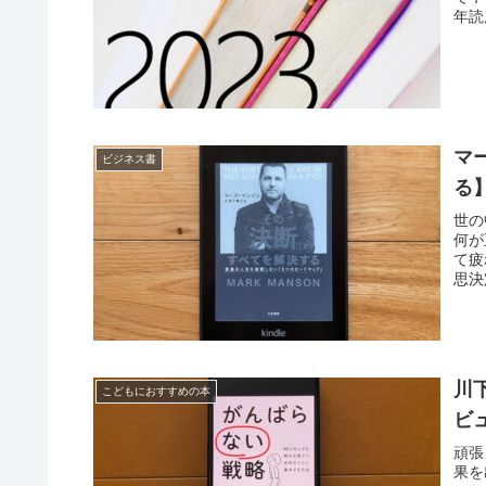
年読
マ
ビジネス書
る
世の
何が
て疲
思決
川
こどもにおすすめの本
ビ
頑張
果を