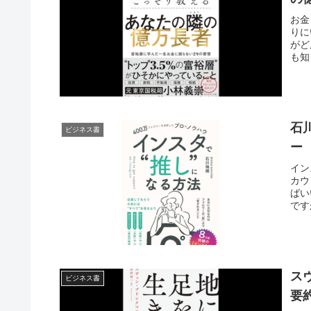
お金
りに
がど
も知
石
ビジネス書
ー
イン
カウ
ばい
です
ス
ビジネス書
要