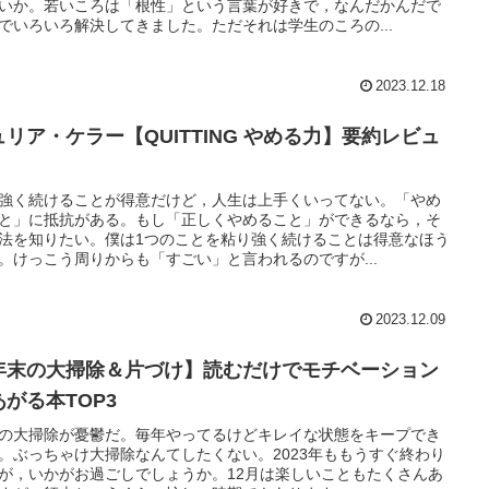
いか。若いころは「根性」という言葉が好きで，なんだかんだで
でいろいろ解決してきました。ただそれは学生のころの...
2023.12.18
ュリア・ケラー【QUITTING やめる力】要約レビュ
強く続けることが得意だけど，人生は上手くいってない。「やめ
と」に抵抗がある。もし「正しくやめること」ができるなら，そ
法を知りたい。僕は1つのことを粘り強く続けることは得意なほう
。けっこう周りからも「すごい」と言われるのですが...
2023.12.09
年末の大掃除＆片づけ】読むだけでモチベーション
あがる本TOP3
の大掃除が憂鬱だ。毎年やってるけどキレイな状態をキープでき
。ぶっちゃけ大掃除なんてしたくない。2023年ももうすぐ終わり
が，いかがお過ごしでしょうか。12月は楽しいこともたくさんあ