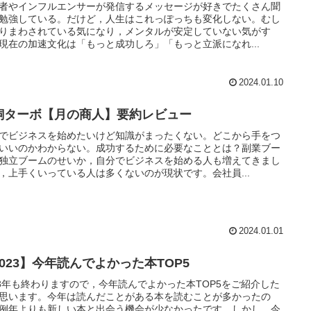
者やインフルエンサーが発信するメッセージが好きでたくさん聞
勉強している。だけど，人生はこれっぽっちも変化しない。むし
りまわされている気になり，メンタルが安定していない気がす
現在の加速文化は「もっと成功しろ」「もっと立派になれ...
2024.01.10
飼ターボ【月の商人】要約レビュー
でビジネスを始めたいけど知識がまったくない。どこから手をつ
いいのかわからない。成功するために必要なこととは？副業ブー
独立ブームのせいか，自分でビジネスを始める人も増えてきまし
，上手くいっている人は多くないのが現状です。会社員...
2024.01.01
2023】今年読んでよかった本TOP5
23年も終わりますので，今年読んでよかった本TOP5をご紹介した
思います。今年は読んだことがある本を読むことが多かったの
例年よりも新しい本と出会う機会が少なかったです。しかし，今