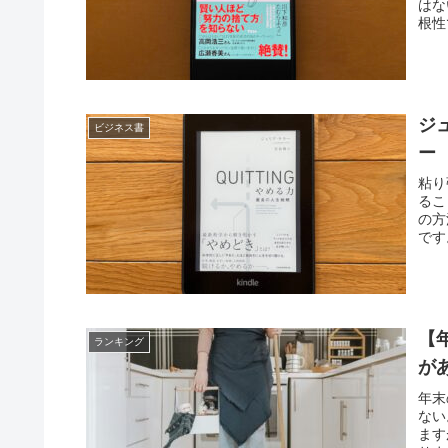
はな
根性
ジ
ビジネス書
ー
粘り
るこ
の方
です
【
ランキング
が
年末
ない
ます