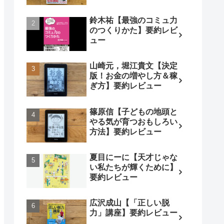
鈴木祐【最強のコミュ力
のつくりかた】要約レビ
ュー
山崎元，堀江貴文【決定
版！お金の増やし方＆稼
ぎ方】要約レビュー
篠原信【子どもの地頭と
やる気が育つおもしろい
方法】要約レビュー
夏目にーに【天才じゃな
い私たちが輝くために】
要約レビュー
広沢成山【「正しい脱
力」講座】要約レビュー