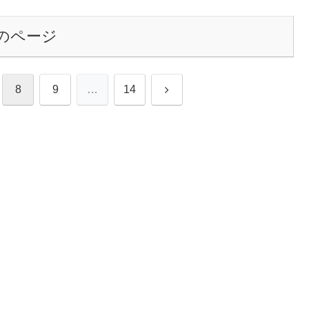
のページ
次
8
9
…
14
へ