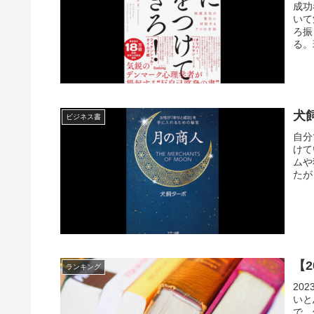
成功
いて
ろ振
る。
犬
ビジネス書
自分
けて
ムや
たが
【
ランキング
20
いと
で，