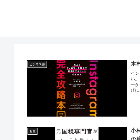
木
ビジネス書
イン
い。
ーが
びに
小
お金
の